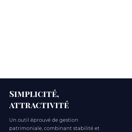
Sommaire
Qu'est-ce qu'une SCPI ?
Simplicité, attractivité : deux atouts majeurs des SCPI
Quelles en sont les spécificités successorales ?
Diversification et démembrement des SCPI
Profils concernés
La vision d'Héritage Conseil
Simplicité,
attractivité
Un outil éprouvé de gestion
patrimoniale, combinant stabilité et