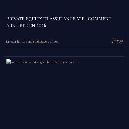
Private equity et assurance-vie : comment
arbitrer en 2026
l
i
r
e
investir
les dossiers héritage conseil
-
-