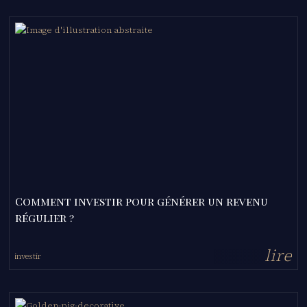
Comment investir pour générer un revenu
régulier ?
l
i
r
e
investir
-